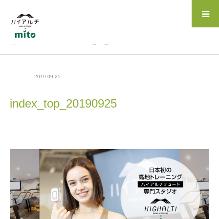
ホーム
BLOG
index_top_20190925
2019.09.25
index_top_20190925